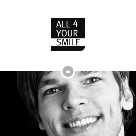
TEAM
KONTAKT
PHILOSOPHIE
LEISTUNGEN
PRAXIS
TEAM
KONTAKT